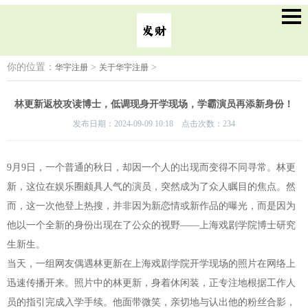
你的位置：
>
>
华宇注册
关于华宇注册
林更新返校攻读博士，低调现身开学现场，学霸演员再添新身份！
发布日期：2024-09-09 10:18 点击次数：234
9月9日，一个普通的秋日，却因一个人的出现而变得不同寻常。林更
新，这位在娱乐圈颇具人气的演员，突然成为了众人瞩目的焦点。然
而，这一次他登上热搜，并非因为新恋情或新作品的曝光，而是因为
他以一个全新的身份出现在了公众的视野——上海戏剧学院博士研究
生新生。
当天，一组网友偶遇林更新在上海戏剧学院开学现场的照片在网络上
迅速传播开来。照片中的林更新，身着休闲装，正专注地根据工作人
员的指引完成入学手续。他面带微笑，亲切地与认出他的粉丝合影，