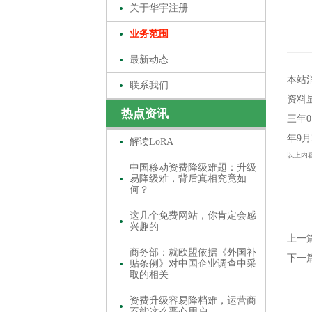
关于华宇注册
业务范围
最新动态
本站消
联系我们
资料
热点资讯
三年0
年9月
解读LoRA
以上内
中国移动资费降级难题：升级
易降级难，背后真相究竟如
何？
这几个免费网站，你肯定会感
兴趣的
上一
商务部：就欧盟依据《外国补
下一
贴条例》对中国企业调查中采
取的相关
资费升级容易降档难，运营商
不能这么恶心用户