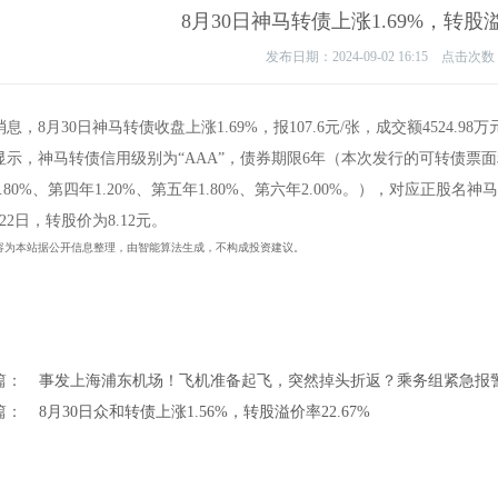
8月30日神马转债上涨1.69%，转股溢
发布日期：2024-09-02 16:15 点击次数
息，8月30日神马转债收盘上涨1.69%，报107.6元/张，成交额4524.98万
显示，神马转债信用级别为“AAA”，债券期限6年（本次发行的可转债票面利率
.80%、第四年1.20%、第五年1.80%、第六年2.00%。），对应正股名神
22日，转股价为8.12元。
容为本站据公开信息整理，由智能算法生成，不构成投资建议。
篇：
事发上海浦东机场！飞机准备起飞，突然掉头折返？乘务组紧急报
篇：
8月30日众和转债上涨1.56%，转股溢价率22.67%