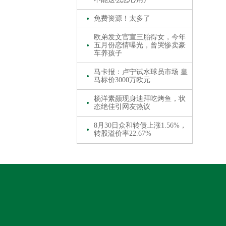
免费资源！太多了
欧弟发文官宣三胎得女，今年
五月份恋情曝光，曾哭惨卖豪
车养孩子
马卡报：卢宁试水球员市场 皇
马标价3000万欧元
杨洋素颜现身迪拜吃烤鱼，状
态绝佳引网友热议
8月30日众和转债上涨1.56%，
转股溢价率22.67%