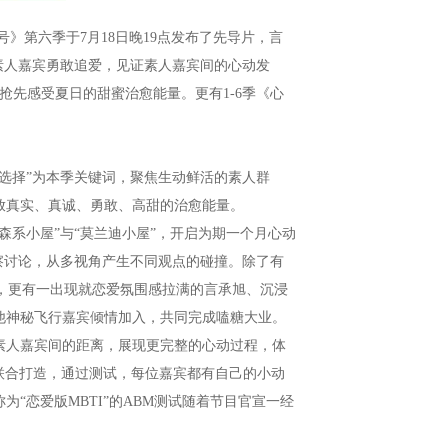
第六季于7月18日晚19点发布了先导片，言
素人嘉宾勇敢追爱，见证素人嘉宾间的心动发
抢先感受夏日的甜蜜治愈能量。更有1-6季《心
择”为本季关键词，聚焦生动鲜活的素人群
放真实、真诚、勇敢、高甜的治愈能量。
系小屋”与“莫兰迪小屋”，开启为期一个月心动
察讨论，从多视角产生不同观点的碰撞。除了有
回归，更有一出现就恋爱氛围感拉满的言承旭、沉浸
他神秘飞行嘉宾倾情加入，共同完成嗑糖大业。
素人嘉宾间的距离，展现更完整的心动过程，体
elf联合打造，通过测试，每位嘉宾都有自己的小动
“恋爱版MBTI”的ABM测试随着节目官宣一经