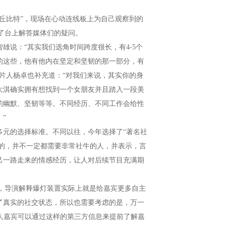
比特”，现场在心动连线板上为自己观察到的
了台上解答媒体们的疑问。
说：“其实我们选角时间跨度很长，有4-5个
的这些，他有他内在坚定和坚韧的那一部分，有
制片人杨卓也补充道：“对我们来说，其实你的身
大淇确实拥有想找到一个女朋友并且踏入一段美
的幽默、坚韧等等。不同经历、不同工作会给性
”
元的选择标准。不同以往，今年选择了“著名社
要的，并不一定都需要非常社牛的人，并表示，言
己一路走来的情感经历，让人对后续节目充满期
，导演解释爆灯装置实际上就是给嘉宾更多自主
了真实的社交状态，所以也需要考虑的是，万一
素人嘉宾可以通过这样的第三方信息来提前了解嘉