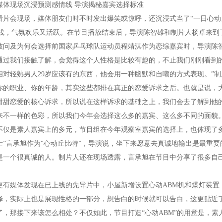
现场沉浸预测感情线 导演揭秘嘉宾选择标准
会现场，媒体朋友们时不时发出爆笑或惊呼，还沉浸式当了“一日心动丘
连线，气氛欢乐又活跃。在节目播放结束后，导演陈智雄和制片人杨卓来到
及为何会选择前国家乒乓球队运动员程靖淇作为恋综嘉宾时，导演陈智雄
通过我们接触了解，会觉得这个人性格是比较有趣的，不止我们刚刚看到
相对轻熟男人29岁应该有的东西，他会用一种幽默和自嘲的方式表现。”
你的职业、你的年龄，其实这些都排在真正的恋爱诉求之后。也就是说，
甜甜恋爱的核心诉求，所以说在这样诉求的基础之上，我们会去了解到他
来不一样的色彩，所以我们今年会选择这么多的嘉宾、这么多不同的面貌。
是素人嘉宾上的多元，节目组在今年观察室嘉宾的选择上，也体现了多
士”言承旭作为“心动丘比特”，导演说，坐下来愿意去真诚地输出是最重
是一个很真诚的人。制片人还在现场透露，言承旭在节目中分享了很多自
媒体发现在已上线的先导片中，小屋新增设置心动ABM机和爆灯装置
择，实际上也是展现性格的一部分，想告白的时候就可以告白，这更贴近
了，那接下来该怎么相处？不仅如此，节目打造“心动ABM”的用意是，