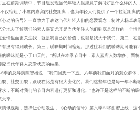
而且在前期调研中，节目组发现当代年轻人很愿意了解“我”是什么样的人，
M”不仅缩短了小屋内嘉宾的社交距离，也为年轻人们提供了一个拉近距离
动的信号》一直致力于表达当代年轻人们的恋爱观念，制片人杨卓表示
充分地去了解我们的素人嘉宾尤其是当代年轻人他们到底是怎样的一个情
在爱情里面更关注我，就是我自己的价值，也就是我大于我们。第二，在
中有没有得到成长。第三，暧昧期时间缩短。那过往我们的暧昧期可能有2
遍的暧昧期是小于14天的。”所以在本季节目中，素人嘉宾人数增多、面
顺应当代年轻人恋爱状态的结果。
6季的总导演陈智雄说：“我们回想一下五、六年前我们面对的观众群体
面貌、社交面貌，跟现在比是有很大变化的。我们这些年也是每一年不断
诉求，不断对我们的节目内容进行更新和进化。”也许正是这样的不断的
第六季。
讯视频，选择让心动发生，《心动的信号》第六季即将甜蜜上线，这个