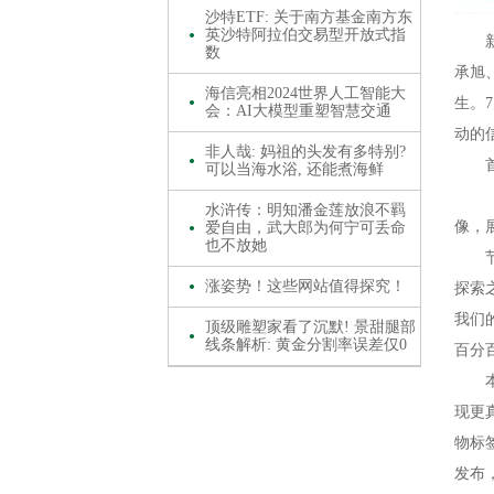
沙特ETF: 关于南方基金南方东
英沙特阿拉伯交易型开放式指
新浪
数
承旭
海信亮相2024世界人工智能大
生。
会：AI大模型重塑智慧交通
动的
非人哉: 妈祖的头发有多特别?
首发
可以当海水浴, 还能煮海鲜
《心
水浒传：明知潘金莲放浪不羁
像，
爱自由，武大郎为何宁可丢命
也不放她
节目
涨姿势！这些网站值得探究！
探索
我们
顶级雕塑家看了沉默! 景甜腿部
线条解析: 黄金分割率误差仅0
百分
本季
现更
物标
发布