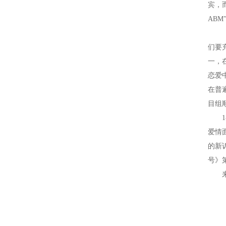
宾，
AB
《心
们要
一，
恋爱
在普
目组
1-
爱情
的新
号》
来腾