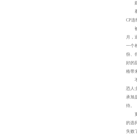
媒体
看片
CP
被问
月，
一个
份、
好的
格带
不仅
恐人
承旭
待。
更有
的选
失败