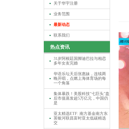
关于华宇注册
业务范围
最新动态
联系我们
热点资讯
31岁阿根廷国脚迪巴拉与相恋
多年女友完婚
华语乐坛天后张惠妹，连续两
晚开唱，点燃上海体育场的每
一个角落
集体暴跌！美股科技“七巨头”盘
后市值蒸发超5万亿元，中国仍
是
亚太精选ETF: 南方基金南方东
英银河联昌富时亚太低碳精选
交