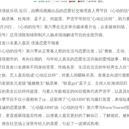
娱乐讯 近日，由腾讯视频出品的恋爱社交推理真人秀节目《心动的信号》
、杨丞琳、杜海涛、孟子义、何超莲、尹浩宇等担任“心动丘比特”，助力
7月20日，《心动的信号》第六季在北京举办媒体看片会，众多媒体到场，
信号》总导演陈智雄和制片人杨卓现场解读节目的全面升级。
11名素人嘉宾 倍速恋爱不拖沓
动的信号》第六季从正青春人群的生活与恋爱出发，以“勇敢、主动、选
展现都市的、有向往感的、与年轻人真实的恋爱生活共振的爱情故事，释
首发11名拥有不同身份背景、性格各异、生活在北京的年轻男女入住“森
之旅。艺人嘉宾组成“心动丘比特”，对素人间暧昧关系、发展走向进行观
的老朋友元老级“嗑糖教主”杨丞琳、“耿直girl”孟子义、主持人杜海涛
百的美女丘比特何超莲、与素人年龄相近的00后视角代表尹浩宇，以及其
节目不仅小屋都有了cp，还新增了“心动ABM”机与爆灯装置，来缩短
真诚的恋爱故事。“心动版ABM”由《心动的信号》第六季与KnowYours
签，更直观展现嘉宾性格，以便素人嘉宾更好的了解自己，了解彼此。被称为
，便在社交场上深受年轻人的喜爱，引起了一波测试热潮。